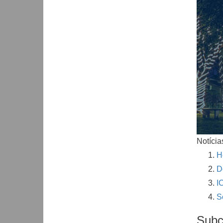
Notícia
H
D
I
S
Subc