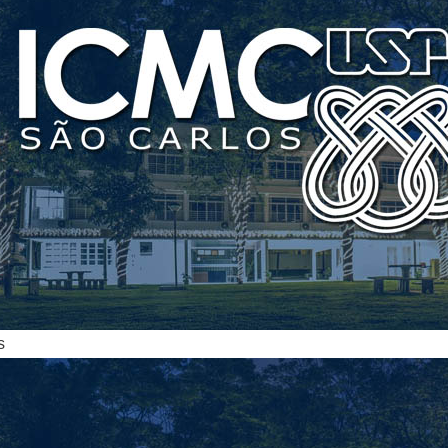
ias
s