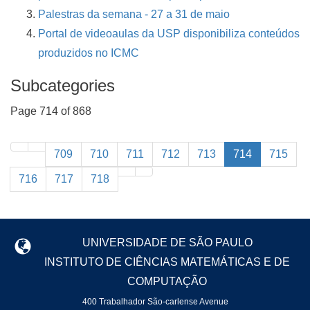
Palestras da semana - 27 a 31 de maio
Portal de videoaulas da USP disponibiliza conteúdos
produzidos no ICMC
Subcategories
Page 714 of 868
709
710
711
712
713
714
715
716
717
718
UNIVERSIDADE DE SÃO PAULO
INSTITUTO DE CIÊNCIAS MATEMÁTICAS E DE
COMPUTAÇÃO
400 Trabalhador São-carlense Avenue