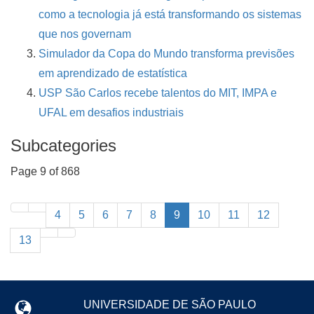
como a tecnologia já está transformando os sistemas
que nos governam
Simulador da Copa do Mundo transforma previsões
em aprendizado de estatística
USP São Carlos recebe talentos do MIT, IMPA e
UFAL em desafios industriais
Subcategories
Page 9 of 868
4
5
6
7
8
9
10
11
12
13
UNIVERSIDADE DE SÃO PAULO