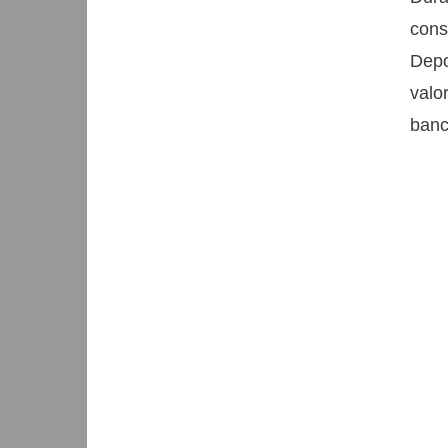
cons
Depo
valo
banc