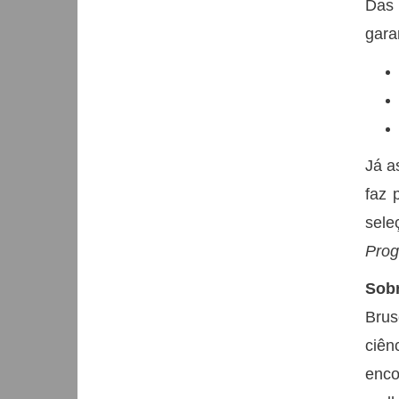
Das 
gara
Já a
faz 
sele
Prog
Sob
Brus
ciên
enco