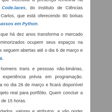
o
Code.laces
, do Instituto de Ciências
arlos, que está oferecendo 80 bolsas
passos em Python
.
va que há dez anos transforma o mercado
 minorizados ocupem seus espaços na
sas seguem abertas até o dia 6 de março e
a
.
 homens trans e pessoas não-binárias,
 experiência prévia em programação.
 no dia 26 de março e ficará disponível
eto real para portfólio. Quem concluir a
 de 15 horas.
dados, valores e atributos, e vão poder