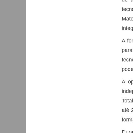
tec
Mate
inte
A fo
para
tecn
pode
A op
ind
Tota
até 
form
Dura