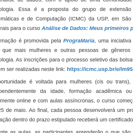
nologia. Essa é a proposta do grupo de extensã
máticas e de Computação (ICMC) da USP, em São C
grais para o curso
Análise de Dados: Meus primeiros 
rmação é promovida pela
PrograMaria
, uma iniciati
 que mais mulheres e outras pessoas de gêneros
ologia. As inscrições para o processo seletivo das bol
m ser realizadas neste link:
https://icmc.usp.br/e/lm95
ortunidade é voltada para mulheres (cis ou trans),
ependentemente da idade, formação acadêmica ou
lmente online e com aulas assíncronas, o curso começa
25 de maio. Ao final, cada pessoa desenvolverá um proj
ação dentro do prazo estipulado receberá um certificado
nte as aulas, as participantes aprenderão o que são 