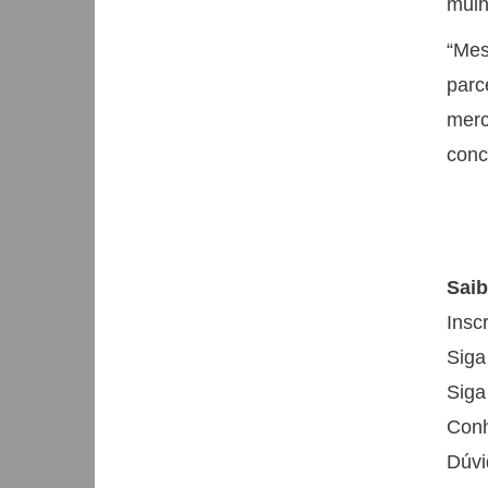
mulh
“Mes
parc
merc
conc
Saib
Insc
Siga
Siga
Conh
Dúvi