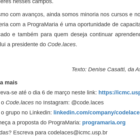
eres nesses campos.
mo com avanços, ainda somos minoria nos cursos e no
eria com a PrograMaria é uma oportunidade de capacita
ado e também para quem deseja continuar aprendend
lui a presidente do
Code.laces
.
Texto: Denise Casatti, da
a mais
reva-se até o dia 6 de março neste link:
https://icmc.us
 o
Code.laces
no Instagram: @code.laces
 o grupo no Linkedin:
linkedin.com/company/codelace
eça a proposta do PrograMaria:
programaria.org
das? Escreva para codelaces@icmc.usp.br