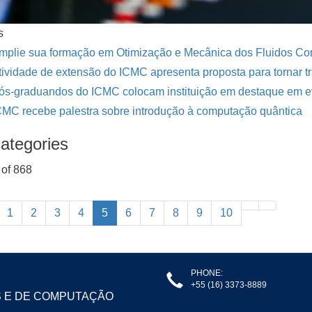
s
mplie sua formação em Otimização e Mecânica dos Fluidos Co
tividade de extensão do ICMC apresenta proposta para tornar tr
ós-graduandos do ICMC colocam instituição em destaque em e
CMC recebe palestra sobre introdução à computação quântica
ategories
of 868
1
2
3
4
5
6
7
8
9
10
PHONE:
+55 (16) 3373-8889
S E DE COMPUTAÇÃO