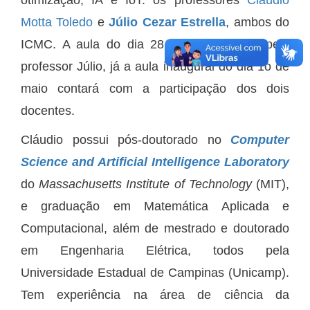
otimização, IA e IoT: os professores
Cláudio
Motta Toledo
e
Júlio Cezar Estrella
, ambos do
ICMC. A aula do dia 28 será ministrada pelo
professor Júlio, já a aula inaugural do dia 1o de
maio contará com a participação dos dois
docentes.
Cláudio possui pós-doutorado no
Computer
Science and Artificial Intelligence Laboratory
do
Massachusetts Institute of Technology
(MIT),
e graduação em Matemática Aplicada e
Computacional, além de mestrado e doutorado
em Engenharia Elétrica, todos pela
Universidade Estadual de Campinas (Unicamp).
Tem experiência na área de ciência da