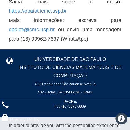
Saiba mais sobre o curso:
https://opaiot.icmc.usp.br
Mais informações: escreva para
opaiot@icmc.usp.br
ou envie uma mensagem
para (16) 99962-7637 (WhatsApp)
UNIVERSIDADE DE SÃO PAULO
INSTITUTO DE CIÊNCIAS MATEMÁTICAS E DE
COMPUTAÇÃO
400 Trabalhador São-carlense Avenue
São Carlos, SP 13566-590 - Brazil
PHONE:
+55 (16) 3373-8889
Privacy Policy
In order to provide you with the best online experience