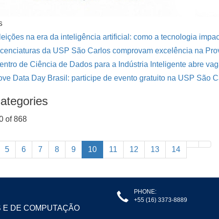
s
leições na era da inteligência artificial: como a tecnologia imp
icenciaturas da USP São Carlos comprovam excelência na Pro
entro de Ciência de Dados para a Indústria Inteligente abre vag
ove Data Day Brasil: participe de evento gratuito na USP São C
ategories
0 of 868
5
6
7
8
9
10
11
12
13
14
PHONE:
+55 (16) 3373-8889
S E DE COMPUTAÇÃO