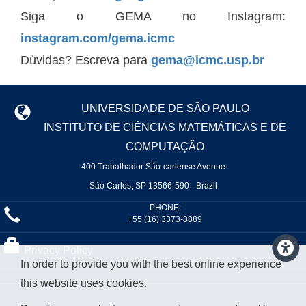
Siga o GEMA no Instagram:
instagram.com/gema.icmc
Dúvidas? Escreva para
gema@icmc.usp.br
UNIVERSIDADE DE SÃO PAULO
INSTITUTO DE CIÊNCIAS MATEMÁTICAS E DE
COMPUTAÇÃO
400 Trabalhador São-carlense Avenue
São Carlos, SP 13566-590 - Brazil
PHONE:
+55 (16) 3373-8889
Privacy Policy
In order to provide you with the best online experience
this website uses cookies.