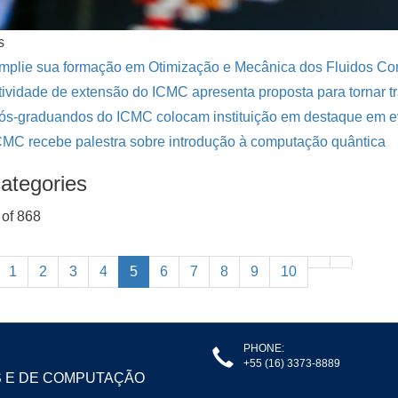
s
mplie sua formação em Otimização e Mecânica dos Fluidos Co
tividade de extensão do ICMC apresenta proposta para tornar tr
ós-graduandos do ICMC colocam instituição em destaque em e
CMC recebe palestra sobre introdução à computação quântica
ategories
of 868
1
2
3
4
5
6
7
8
9
10
PHONE:
+55 (16) 3373-8889
S E DE COMPUTAÇÃO