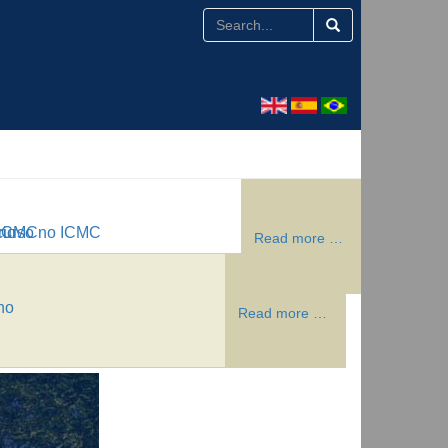
 ICMC
icurso no ICMC
rio
Read more …
Read more …
Read more …
Read more …
no
Read more …