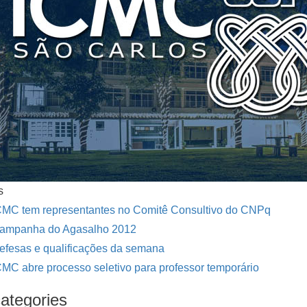
s
CMC tem representantes no Comitê Consultivo do CNPq
ampanha do Agasalho 2012
efesas e qualificações da semana
CMC abre processo seletivo para professor temporário
ategories