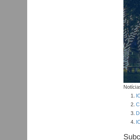
Notícia
I
C
D
I
Subc