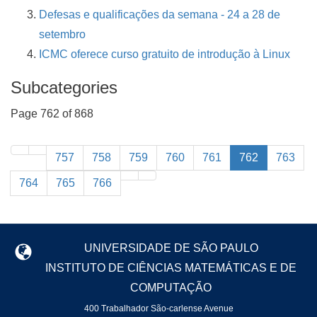
Defesas e qualificações da semana - 24 a 28 de
setembro
ICMC oferece curso gratuito de introdução à Linux
Subcategories
Page 762 of 868
757
758
759
760
761
762
763
764
765
766
UNIVERSIDADE DE SÃO PAULO
INSTITUTO DE CIÊNCIAS MATEMÁTICAS E DE
COMPUTAÇÃO
400 Trabalhador São-carlense Avenue