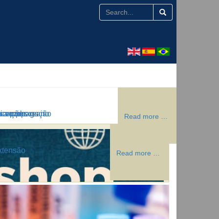
a a propagação
icações reais
s vozes:
s complexos no
Read more …
Read more …
Read more …
Read more …
xtensão
Read more …