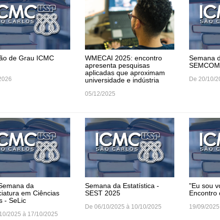
ão de Grau ICMC
WMECAI 2025: encontro
Semana d
apresenta pesquisas
SEMCOM
aplicadas que aproximam
2026
De 20/10/2
universidade e indústria
05/12/2025
 Semana da
Semana da Estatística -
"Eu sou 
ciatura em Ciências
SEST 2025
Encontro
s - SeLic
De 06/10/2025 à 10/10/2025
19/09/2025
10/2025 à 17/10/2025