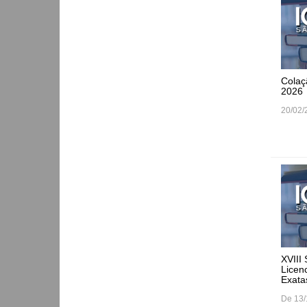
Colaç
2026
20/02/
XVIII
Licen
Exata
De 13/