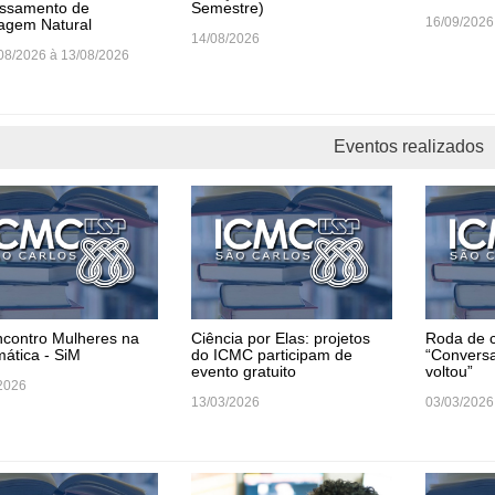
ssamento de
Semestre)
16/09/2026
agem Natural
14/08/2026
08/2026 à 13/08/2026
Eventos realizados
ncontro Mulheres na
Ciência por Elas: projetos
Roda de 
ática - SiM
do ICMC participam de
“Convers
evento gratuito
voltou”
2026
13/03/2026
03/03/2026