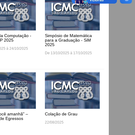
a Computação -
Simpósio de Matemática
P 2025
para a Graduação - SiM
2025
025 à 24/10/2025
De 13/10/2025 à 17/10/2025
você amanhã" –
Colação de Grau
 de Egressos
22/08/2025