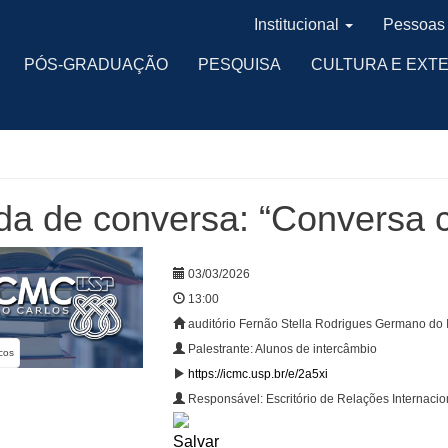
Institucional
Pessoas
PÓS-GRADUAÇÃO
PESQUISA
CULTURA E EXT
a de conversa: “Conversa 
03/03/2026
13:00
auditório Fernão Stella Rodrigues Germano do 
Palestrante: Alunos de intercâmbio
cos
https://icmc.usp.br/e/2a5xi
Responsável: Escritório de Relações Internaci