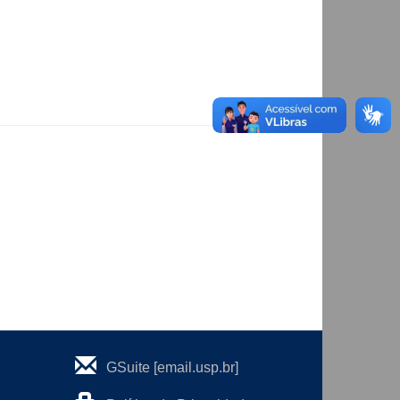
GSuite [email.usp.br]