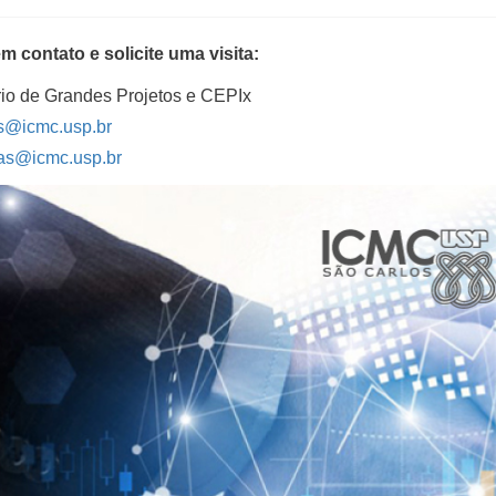
m contato e solicite uma visita:
rio de Grandes Projetos e CEPIx
os@icmc.usp.br
ias@icmc.usp.br