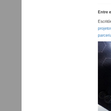
Entre e
Escritó
projet
parcer