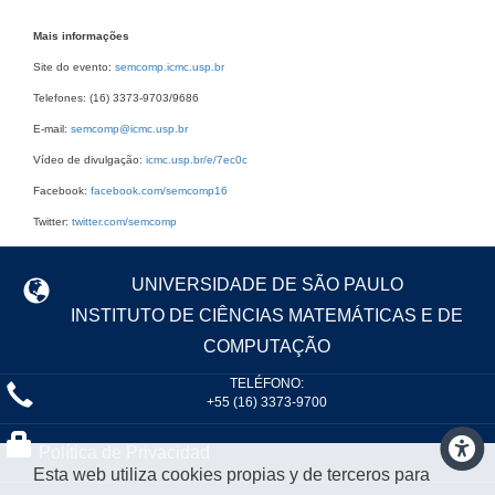
Mais informações
Site do evento:
semcomp.icmc.usp.br
Telefones: (16) 3373-9703/9686
E-mail:
semcomp@icmc.usp.br
Vídeo de divulgação:
icmc.usp.br/e/7ec0c
Facebook:
facebook.com/semcomp16
Twitter:
twitter.com/semcomp
UNIVERSIDADE DE SÃO PAULO
INSTITUTO DE CIÊNCIAS MATEMÁTICAS E DE
COMPUTAÇÃO
TELÉFONO:
+55 (16) 3373-9700
Política de Privacidad
Esta web utiliza cookies propias y de terceros para