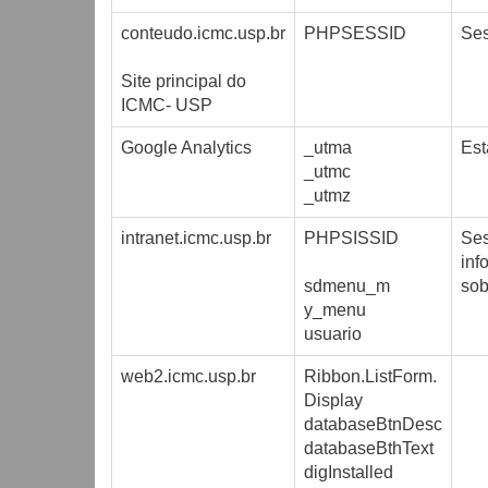
conteudo.icmc.usp.br
PHPSESSID
Se
Site principal do
ICMC- USP
Google Analytics
_utma
Est
_utmc
_utmz
intranet.icmc.usp.br
PHPSISSID
Se
inf
sdmenu_m
sob
y_menu
usuario
web2.icmc.usp.br
Ribbon.ListForm.
Display
databaseBtnDesc
databaseBthText
digInstalled