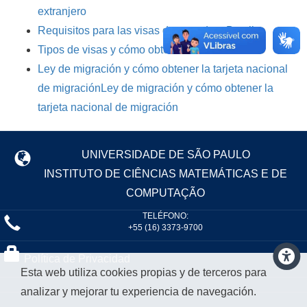
extranjero
Requisitos para las visas de entrada a Brasil
Tipos de visas y cómo obtenerlas
Ley de migración y cómo obtener la tarjeta nacional
de migración
Ley de migración y cómo obtener la
tarjeta nacional de migración
UNIVERSIDADE DE SÃO PAULO
INSTITUTO DE CIÊNCIAS MATEMÁTICAS E DE
COMPUTAÇÃO
TELÉFONO:
+55 (16) 3373-9700
Política de Privacidad
Esta web utiliza cookies propias y de terceros para
analizar y mejorar tu experiencia de navegación.