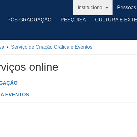
Institucional
Pessoas
PÓS-GRADUAÇÃO
PESQUISA
CULTURA E EXT
va
Serviço de Criação Gráfica e Eventos
viços online
LGAÇÃO
 A EVENTOS