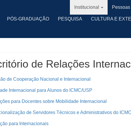
Institucional
Pessoas
PÓS-GRADUAÇÃO
PESQUISA
CULTURA E EXT
ritório de Relações Internac
ão de Cooperação Nacional e Internacional
dade Internacional para Alunos do ICMC/USP
ções para Docentes sobre Mobilidade Internacional
cionalização de Servidores Técnicos e Administrativos do IC
ção para Internacionais