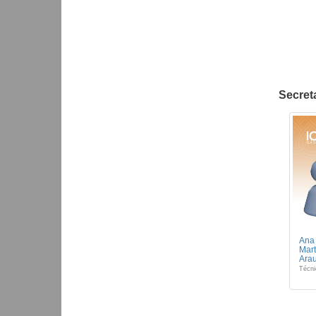
Secret
Ana
Mart
Arau
Técni