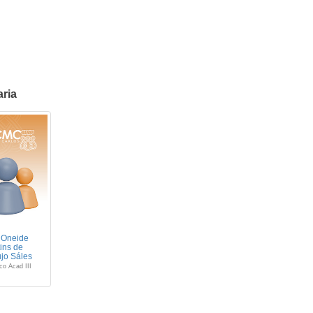
aria
 Oneide
ins de
jo Sáles
co Acad III