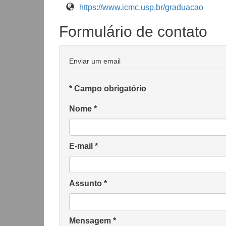
https://www.icmc.usp.br/graduacao
Formulário de contato
Enviar um email
*
Campo obrigatório
Nome
*
E-mail
*
Assunto
*
Mensagem
*