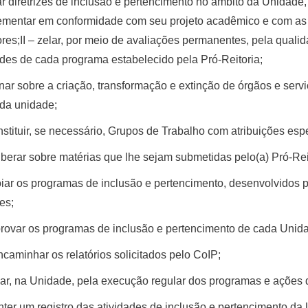
çar diretrizes de inclusão e pertencimento no âmbito da Unidade
mentar em conformidade com seu projeto acadêmico e com as 
res;II – zelar, por meio de avaliações permanentes, pela qual
ades de cada programa estabelecido pela Pró-Reitoria;
pinar sobre a criação, transformação e extinção de órgãos e ser
da unidade;
nstituir, se necessário, Grupos de Trabalho com atribuições espe
iberar sobre matérias que lhe sejam submetidas pelo(a) Pró-Reit
iar os programas de inclusão e pertencimento, desenvolvidos
es;
provar os programas de inclusão e pertencimento de cada Unid
encaminhar os relatórios solicitados pelo CoIP;
lar, na Unidade, pela execução regular dos programas e ações
ter um registro das atividades de inclusão e pertencimento da