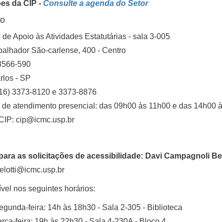
es da CIP -
Consulte a agenda do Setor
to
 de Apoio às Atividades Estatutárias - sala 3-005
balhador São-carlense, 400 - Centro
566-590
rlos - SP
(16) 3373-8120 e 3373-8876
 de atendimento presencial: das 09h00 às 11h00 e das 14h00 
CIP: cip@icmc.usp.br
para as solicitações de acessibilidade: Davi Campagnoli Bel
elotti
@icmc.usp.br
vel nos seguintes horários:
egunda-feira: 14h às 18h30 - Sala 2-305 - Biblioteca
erça-feira: 19h às 22h30 - Sala 4-230A - Bloco 4