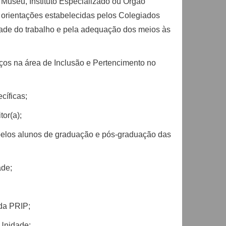
, Museu, Instituto Especializado ou Órgão
orientações estabelecidas pelos Colegiados
idade do trabalho e pela adequação dos meios às
viços na área de Inclusão e Pertencimento no
cíficas;
or(a);
 pelos alunos de graduação e pós-graduação das
ade;
 da PRIP;
 Unidade;