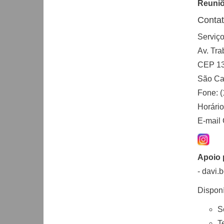
Reuniõ
Conta
Serviço
Av. Tra
CEP 13
São Ca
Fone: 
Horário
E-mail 
Apoio 
- davi.b
Disponí
S
T