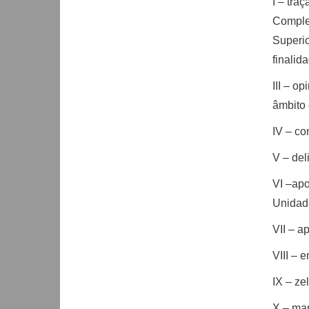
I – tra
Comple
Superio
finalid
III – o
âmbito 
IV – co
V – del
VI –apo
Unidad
VII – a
VIII – 
IX – ze
X – man