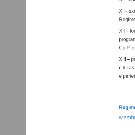
XI – ex
Regime
XII – f
program
CoIP, e
XIII – 
crítica
e perte
Regime
Membr