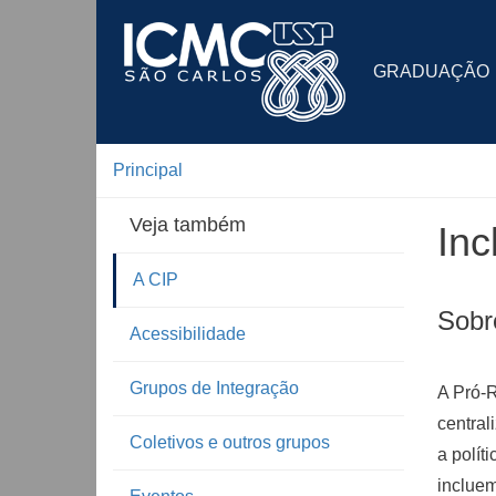
GRADUAÇÃO
Principal
Veja também
Inc
A CIP
Sobr
Acessibilidade
Grupos de Integração
A Pró-R
central
Coletivos e outros grupos
a polít
incluem