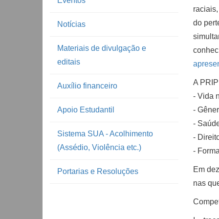
Eventos
raciais
do pert
Notícias
simulta
Materiais de divulgação e
conheci
editais
aprese
A PRIP 
Auxílio financeiro
- Vida 
Apoio Estudantil
- Gêner
- Saúde
Sistema SUA - Acolhimento
- Direi
(Assédio, Violência etc.)
- Forma
Em deze
Portarias e Resoluções
nas que
Compet