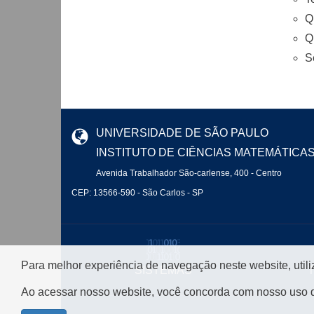
Q
Q
S
UNIVERSIDADE DE SÃO PAULO
INSTITUTO DE CIÊNCIAS MATEMÁTICA
Avenida Trabalhador São-carlense, 400 - Centro
CEP: 13566-590 - São Carlos - SP
Para melhor experiência de navegação neste website, util
SISTEMAS
Ao acessar nosso website, você concorda com nosso uso 