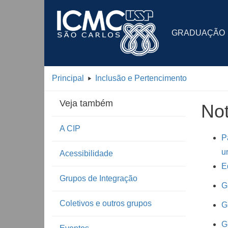
GRADUAÇÃO
Principal
Inclusão e Pertencimento
Veja também
Not
A CIP
P
u
Acessibilidade
E
Grupos de Integração
G
Coletivos e outros grupos
G
G