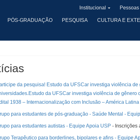
Institucional
Pessoas
PÓS-GRADUAÇÃO
PESQUISA
CULTURA E EXT
ícias
articipe da pesquisa! Estudo da UFSCar investiga violência de
niversidades.Estudo da UFSCar investiga violência de gênero c
dital
1938
– Internacionalização com Inclusão – América Latina 
rupo para estudantes de pós-graduação - Saúde Mental - Equi
rupo para estudantes autistas - Equipe Apoia USP
- Inscrições 
rupo Terapêutico para borderlines, bipolares e afins - Equipe 