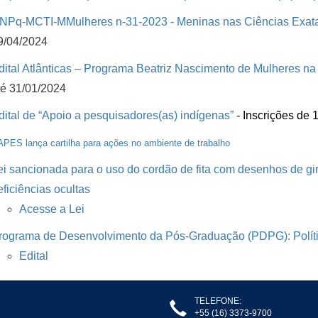
NPq-MCTI-MMulheres n-31-2023 - Meninas nas Ciências Exat
9/04/2024
dital Atlânticas – Programa Beatriz Nascimento de Mulheres na
té 31/01/2024
dital de “Apoio a pesquisadores(as) indígenas”
- Inscrições de
PES lança cartilha para ações no ambiente de trabalho
ei sancionada para o uso do cordão de fita com desenhos de gi
eficiências ocultas
Acesse a Lei
rograma de Desenvolvimento da Pós-Graduação (PDPG): Polític
Edital
TELEFONE:
+55 (16) 3373-9700