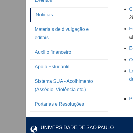
Eventos
C
Notícias
2
E
Materiais de divulgação e
a
editais
E
Auxílio financeiro
CA
Apoio Estudantil
L
d
Sistema SUA - Acolhimento
(Assédio, Violência etc.)
P
Portarias e Resoluções
UNIVERSIDADE DE SÃO PAULO