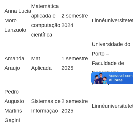
Matemática
Anna Lucia
aplicada e
2 semestre
Moro
Linnéuniversitete
computação
2024
Lanzuolo
científica
Universidade do
Porto –
Amanda
Mat
1 semestre
Faculdade de
Araujo
Aplicada
2025
Engenharia
(FEUP)
Pedro
Augusto
Sistemas de
2 semestre
Linnéuniversitete
Martins
Informação
2025
Gagini