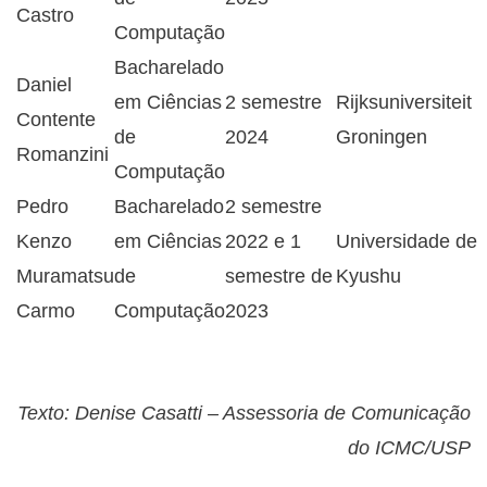
Castro
Computação
Bacharelado
Daniel
em Ciências
2 semestre
Rijksuniversiteit
Contente
de
2024
Groningen
Romanzini
Computação
Pedro
Bacharelado
2 semestre
Kenzo
em Ciências
2022 e 1
Universidade de
Muramatsu
de
semestre de
Kyushu
Carmo
Computação
2023
Texto: Denise Casatti – Assessoria de Comunicação
do ICMC/USP