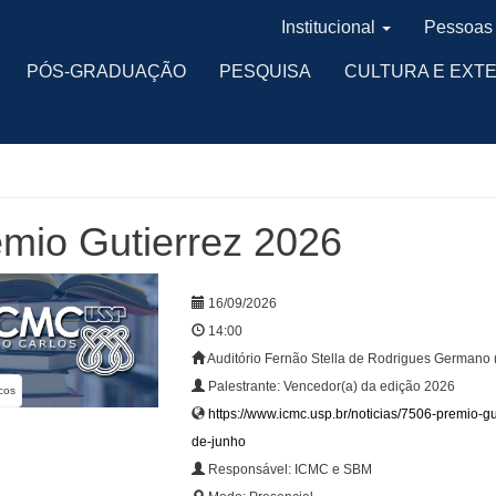
Institucional
Pessoas
PÓS-GRADUAÇÃO
PESQUISA
CULTURA E EXT
mio Gutierrez 2026
16/09/2026
14:00
Auditório Fernão Stella de Rodrigues Germano 
Palestrante: Vencedor(a) da edição 2026
cos
https://www.icmc.usp.br/noticias/7506-premio-g
de-junho
Responsável: ICMC e SBM