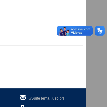
GSuite [email.usp.br]