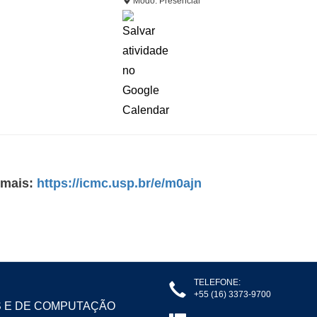
Modo: Presencial
 mais:
https://icmc.usp.br/e/m0ajn
TELEFONE:
+55 (16) 3373-9700
S E DE COMPUTAÇÃO