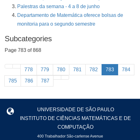
Palestras da semana - 4 a 8 de junho
Departamento de Matemática oferece bolsas de
monitoria para o segundo semestre
Subcategories
Page 783 of 868
778
779
780
781
782
783
784
785
786
787
UNIVERSIDADE DE SÃO PAULO
INSTITUTO DE CIÊNCIAS MATEMÁTICAS E DE
COMPUTAÇÃO
400 Trabalhador São-carlense Avenue