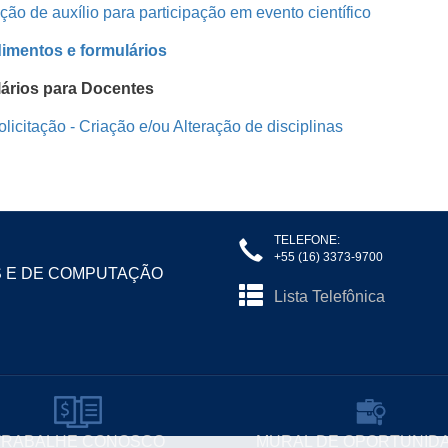
ação de auxílio para participação em evento científico
imentos e formulários
ários para Docentes
olicitação - Criação e/ou Alteração de disciplinas
TELEFONE:
+55 (16) 3373-9700
S E DE COMPUTAÇÃO
Lista Telefônica
TRABALHE CONOSCO
MURAL DE OPORTUNID