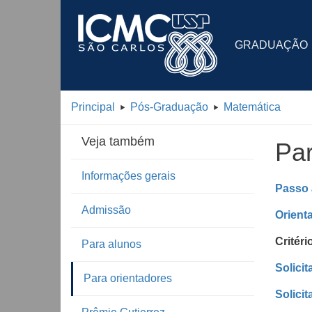
GRADUAÇÃO
Principal
Pós-Graduação
Matemática
Veja também
Par
Informações gerais
Passo 
Admissão
Orient
Critér
Para alunos
Solici
Para orientadores
Solici