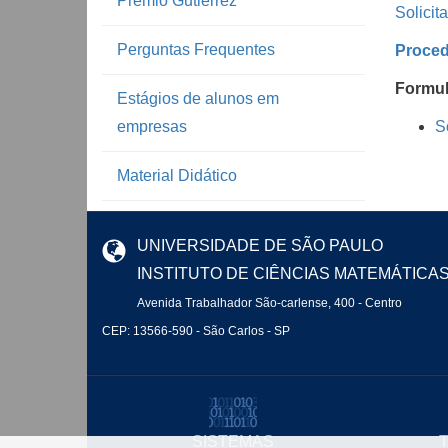
Prêmio Gutierrez
Solicit
Perguntas Frequentes
Proced
Formul
Estágios de alunos em
empresas
S
Material Didático
UNIVERSIDADE DE SÃO PAULO
INSTITUTO DE CIÊNCIAS MATEMÁTICA
Avenida Trabalhador São-carlense, 400 - Centro
CEP: 13566-590 - São Carlos - SP
SISTEMAS