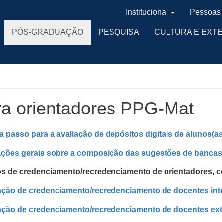
Institucional
Pessoas
PÓS-GRADUAÇÃO
PESQUISA
CULTURA E EXT
a orientadores PPG-Mat
a passo para a avaliação de depósitos digitais de alunos(a
ações gerais sobre a composição das sugestões de bancas 
ios de credenciamento/recredenciamento de orientadores, 
tação de credenciamento/recredenciamento de docentes in
tação de credenciamento/recredenciamento de docentes ex