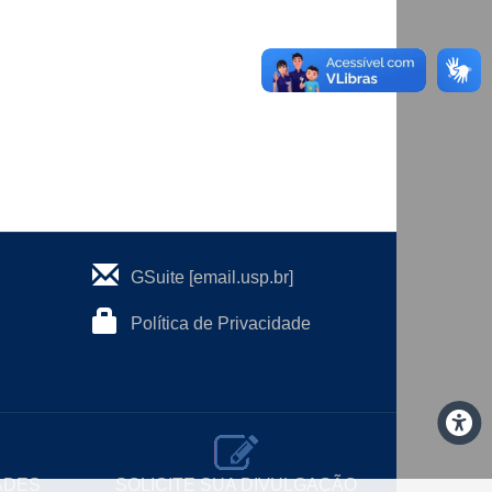
GSuite [email.usp.br]
Política de Privacidade
ADES
SOLICITE SUA DIVULGAÇÃO