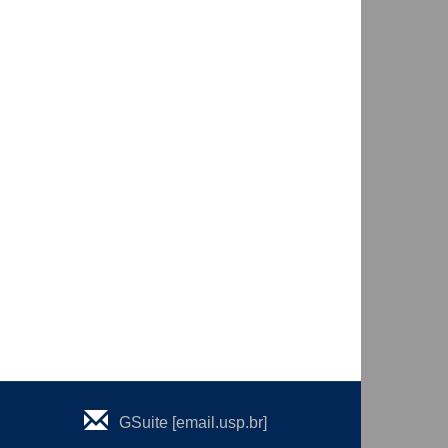
GSuite [email.usp.br]