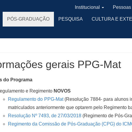
Institucional
Pessoas
PÓS-GRADUAÇÃO
PESQUISA
CULTURA E EXT
formações gerais PPG-Mat
s do Programa
egulamento e Regimento
NOVOS
Regulamento do PPG-Mat
(Resolução 7884- para alunos in
matriculados anteriormente que optarem pelo Regimento b
Resolução Nº 7493, de 27/03/2018
(Regimento de Pós-Gra
Regimento da Comissão de Pós-Graduação (CPG) do IC