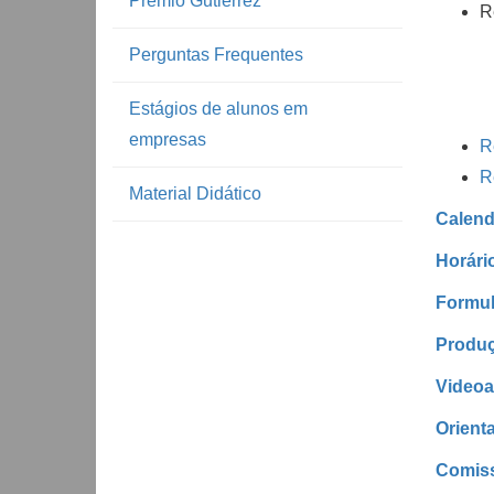
Prêmio Gutierrez
R
Perguntas Frequentes
Estágios de alunos em
empresas
R
R
Material Didático
Calend
Horári
Formul
Produç
Videoa
Orient
Comis