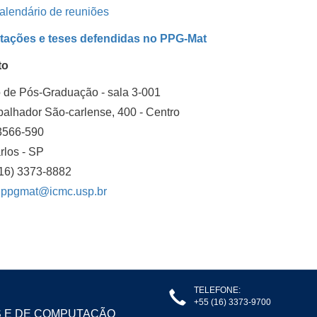
alendário de reuniões
tações e teses defendidas no PPG-Mat
to
 de Pós-Graduação - sala 3-001
balhador São-carlense, 400 - Centro
566-590
rlos - SP
(16) 3373-8882
:
ppgmat@icmc.usp.br
TELEFONE:
+55 (16) 3373-9700
S E DE COMPUTAÇÃO