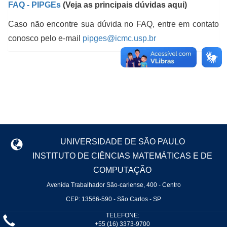
FAQ - PIPGEs
(Veja as principais dúvidas aqui)
Caso não encontre sua dúvida no FAQ, entre em contato
conosco pelo e-mail
pipges@icmc.usp.br
UNIVERSIDADE DE SÃO PAULO
INSTITUTO DE CIÊNCIAS MATEMÁTICAS E DE
COMPUTAÇÃO
Avenida Trabalhador São-carlense, 400 - Centro
CEP: 13566-590 - São Carlos - SP
TELEFONE:
+55 (16) 3373-9700