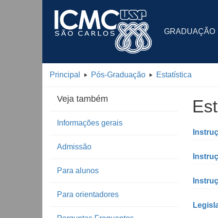
GRADUAÇÃO
Principal
Pós-Graduação
Estatística
Veja também
Est
Informações gerais
Instru
Admissão
Instru
Para alunos
Instru
Para orientadores
Legisl