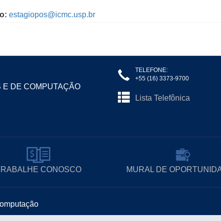
o:
estagiopos@icmc.usp.br
TELEFONE:
+55 (16) 3373-9700
S E DE COMPUTAÇÃO
Lista Telefônica
TRABALHE CONOSCO
MURAL DE OPORTUNID
 Computação