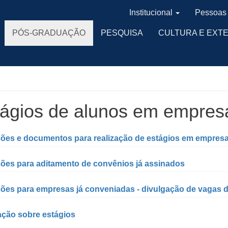
Institucional
Pessoas
PÓS-GRADUAÇÃO
PESQUISA
CULTURA E EXT
ágios de alunos em empres
ções e documentos para realização de estágios em empres
ções para aditamento de convênios já assinados
ções para empresas já conveniadas - divulgação de vagas d
ação sobre estágios