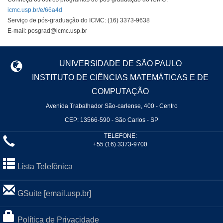
icmc.usp.br/e/66a4d
Serviço de pós-graduação do ICMC: (16) 3373-9638
E-mail: posgrad@icmc.usp.br
UNIVERSIDADE DE SÃO PAULO
INSTITUTO DE CIÊNCIAS MATEMÁTICAS E DE
COMPUTAÇÃO
Avenida Trabalhador São-carlense, 400 - Centro
CEP: 13566-590 - São Carlos - SP
TELEFONE:
+55 (16) 3373-9700
Lista Telefônica
GSuite [email.usp.br]
Política de Privacidade