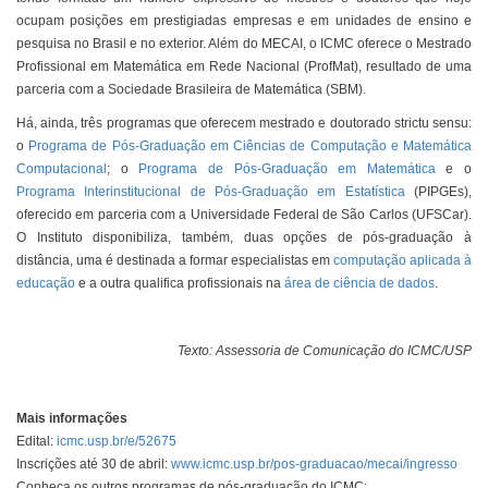
ocupam posições em prestigiadas empresas e em unidades de ensino e
pesquisa no Brasil e no exterior. Além do MECAI, o ICMC oferece o Mestrado
Profissional em Matemática em Rede Nacional (ProfMat), resultado de uma
parceria com a Sociedade Brasileira de Matemática (SBM).
Há, ainda, três programas que oferecem mestrado e doutorado strictu sensu:
o
Programa de Pós-Graduação em Ciências de Computação e Matemática
Computacional
; o
Programa de Pós-Graduação em Matemática
e o
Programa Interinstitucional de Pós-Graduação em Estatística
(PIPGEs),
oferecido em parceria com a Universidade Federal de São Carlos (UFSCar).
O Instituto disponibiliza, também, duas opções de pós-graduação à
distância, uma é destinada a formar especialistas em
computação aplicada à
educação
e a outra qualifica profissionais na
área de ciência de dados
.
Texto: Assessoria de Comunicação do ICMC/USP
Mais informações
Edital:
icmc.usp.br/e/52675
Inscrições até 30 de abril:
www.icmc.usp.br/pos-graduacao/mecai/ingresso
Conheça os outros programas de pós-graduação do ICMC: