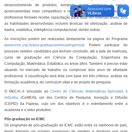
desenvolvimento de produtos, tornando assim empresas e setores
governamentais mais competitivos e reconhecidos internacionalmente. O
profissional formado recebe capacitação para atuar em diversas áreas, pois
as habilidades desenvolvidas incluem técnicas de otimização, análise de
dados, estatística, inteligência computacional, dentre outras.
As inscrições podem ser realizadas diretamente na página do Programa
(
www.icmc.usp.br/pos-graduacao/mecai/ingresso
). Podem participar do
processo seletivo candidatos que tenham concluído, até a data de matrícula,
curso de graduação em Ciência da Computação, Engenharia da
Computação, Matemática, Estatística ou áreas afins. Também é preciso estar
atuando no mercado de trabalho ou comprovar dois anos de atividade
profissional. A classificação será feita com base em três critérios: análise da
formação acadêmica, do curriculum vitae e do projeto de pesquisa.
O MECAI é vinculado ao
Centro de Ciências Matemáticas Aplicadas à
Indústria
(CeMEAI), um dos Centros de Pesquisa, Inovação e Difusão
(CEPID) da Fapesp, cujo um dos objetivos é o estreitamento entre a
academia e o setor produtivo.
Pós-graduação no ICMC
Os programas de pós-graduação do ICMC estão entre os melhores do país,
tendo formado um número expressivo de mestres e doutores que hoje