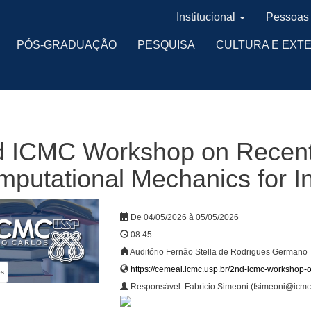
Institucional
Pessoas
PÓS-GRADUAÇÃO
PESQUISA
CULTURA E EXT
d ICMC Workshop on Recent
putational Mechanics for I
De 04/05/2026 à 05/05/2026
08:45
Auditório Fernão Stella de Rodrigues Germano
https://cemeai.icmc.usp.br/2nd-icmc-workshop-
os
Responsável: Fabrício Simeoni (fsimeoni@icmc