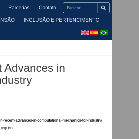
Parcerias
Contato
ENSÃO
INCLUSÃO E PERTENCIMENTO
 Advances in
ndustry
on-recent-advances-in-computational-mechanics-for-industry/
.usp.br)