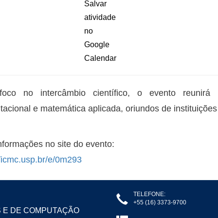
oco no intercâmbio científico, o evento reunirá
acional e matemática aplicada, oriundos de instituições b
nformações no site do evento:
//icmc.usp.br/e/0m293
TELEFONE:
+55 (16) 3373-9700
S E DE COMPUTAÇÃO