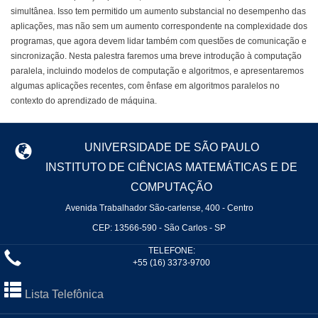
simultânea. Isso tem permitido um aumento substancial no desempenho das
aplicações, mas não sem um aumento correspondente na complexidade dos
programas, que agora devem lidar também com questões de comunicação e
sincronização. Nesta palestra faremos uma breve introdução à computação
paralela, incluindo modelos de computação e algoritmos, e apresentaremos
algumas aplicações recentes, com ênfase em algoritmos paralelos no
contexto do aprendizado de máquina.
UNIVERSIDADE DE SÃO PAULO
INSTITUTO DE CIÊNCIAS MATEMÁTICAS E DE
COMPUTAÇÃO
Avenida Trabalhador São-carlense, 400 - Centro
CEP: 13566-590 - São Carlos - SP
TELEFONE:
+55 (16) 3373-9700
Lista Telefônica