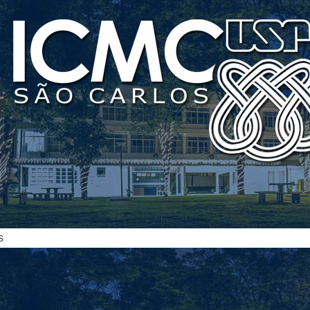
ias
s