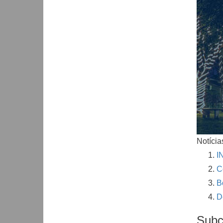
Notícia
I
C
B
D
Subc