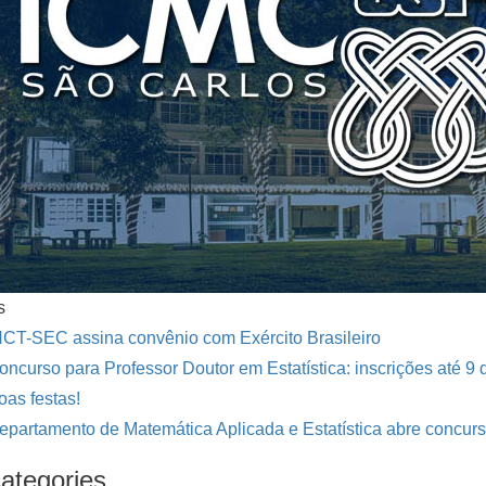
s
NCT-SEC assina convênio com Exército Brasileiro
oncurso para Professor Doutor em Estatística: inscrições até 9 d
oas festas!
epartamento de Matemática Aplicada e Estatística abre concurs
ategories