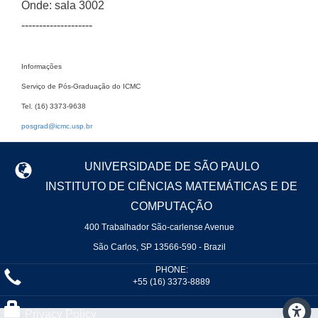
Onde: sala 3002
--------------------
Informações
Serviço de Pós-Graduação do ICMC
Tel. (16) 3373-9638
posgrad@icmc.usp.br
UNIVERSIDADE DE SÃO PAULO
INSTITUTO DE CIÊNCIAS MATEMÁTICAS E DE
COMPUTAÇÃO
400 Trabalhador São-carlense Avenue
São Carlos, SP 13566-590 - Brazil
PHONE:
+55 (16) 3373-8889
Privacy Policy