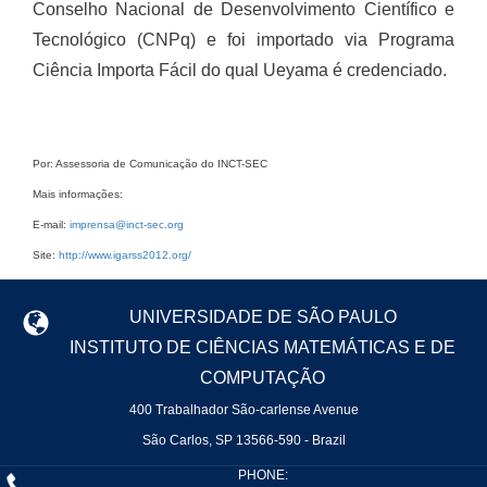
Conselho Nacional de Desenvolvimento Científico e
Tecnológico (CNPq) e foi importado via Programa
Ciência Importa Fácil do qual Ueyama é credenciado.
Por: Assessoria de Comunicação do INCT-SEC
Mais informações:
E-mail:
imprensa@inct-sec.org
Site:
http://www.igarss2012.org/
UNIVERSIDADE DE SÃO PAULO
INSTITUTO DE CIÊNCIAS MATEMÁTICAS E DE
COMPUTAÇÃO
400 Trabalhador São-carlense Avenue
São Carlos, SP 13566-590 - Brazil
PHONE: