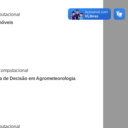
utacional
móveis
Computacional
a de Decisão em Agrometeorologia
utacional