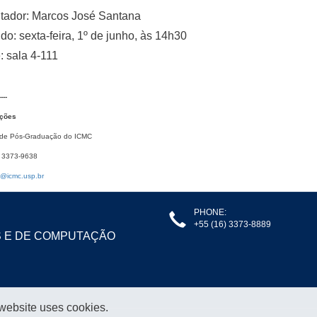
tador: Marcos José Santana
o: sexta-feira, 1º de junho, às 14h30
 sala 4-111
----
ações
 de Pós-Graduação do ICMC
) 3373-9638
@icmc.usp.br
PHONE:
+55 (16) 3373-8889
S E DE COMPUTAÇÃO
 website uses cookies.