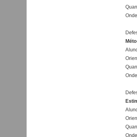
Quand
Onde:
Defe
Méto
Aluno
Orien
Quand
Onde
Defe
Esti
Aluno
Orien
Quand
Onde: