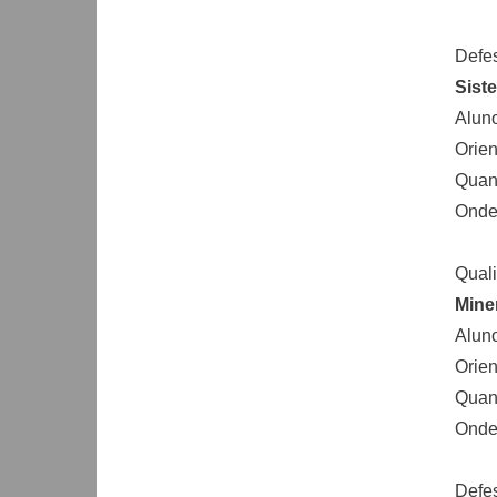
Defe
Sist
Aluno
Orien
Quand
Onde:
Quali
Mine
Alun
Orien
Quand
Onde:
Defe