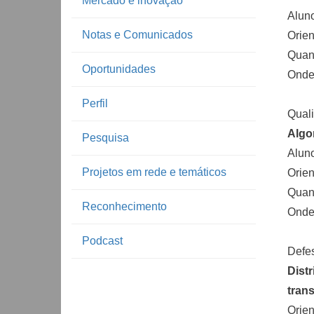
Mercado e inovação
Alun
Notas e Comunicados
Orien
Quand
Oportunidades
Onde:
Perfil
Quali
Algo
Pesquisa
Aluno
Projetos em rede e temáticos
Orien
Quand
Reconhecimento
Onde:
Podcast
Defe
Dist
tran
Orien