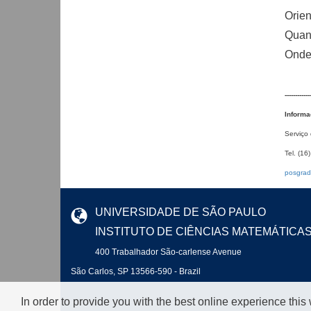
Orien
Quand
Onde:
------------
Inform
Serviço
Tel. (16
posgrad
UNIVERSIDADE DE SÃO PAULO
INSTITUTO DE CIÊNCIAS MATEMÁTICA
400 Trabalhador São-carlense Avenue
São Carlos, SP 13566-590 - Brazil
In order to provide you with the best online experience this