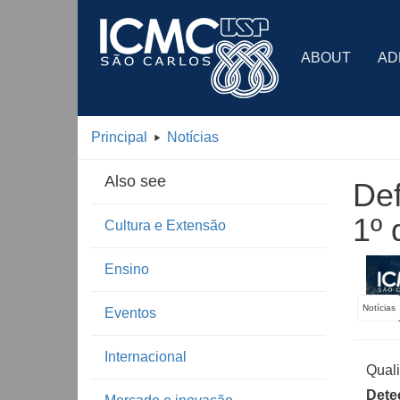
ABOUT
AD
Principal
Notícias
Also see
Def
1º 
Cultura e Extensão
Ensino
Notícias
Eventos
Internacional
Quali
Dete