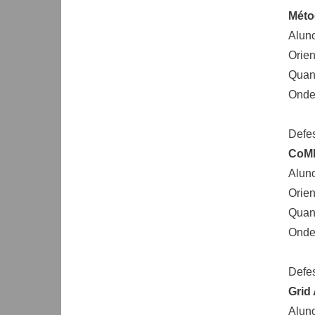
Méto
Aluno
Orien
Quand
Onde:
Defe
CoMD
Alun
Orien
Quand
Onde:
Defe
Grid
Aluno