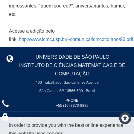
ingressantes, "quem sou eu?", aniversariantes, humor,
etc.
Acesse a edição pelo
link:
http://www.icmc.usp.br/~comunica/icmcotidiano/96.pdf
UNIVERSIDADE DE SÃO PAULO
INSTITUTO DE CIÊNCIAS MATEMÁTICAS E DE
COMPUTAÇÃO
400 Trabalhador São-carlense Avenue
São Carlos, SP 13566-590 - Brazil
PHONE:
+55 (16) 3373-8889
Privacy Policy
In order to provide you with the best online experience
this website uses cookies.