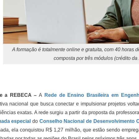
A formação é totalmente online e gratuita, com 40 horas d
composta por três módulos (crédito d
re a REBECA –
A
Rede de Ensino Brasileira em Engenh
ativa nacional que busca conectar e impulsionar projetos vol
iências exatas. A rede surgiu a partir da proposta da professo
ada especial
do
Conselho Nacional de Desenvolvimento Ci
da, ela conquistou R$ 1,27 milhão, que estão sendo emprega
hadas por todas as regiões do Brasil pelos próximos três anos.