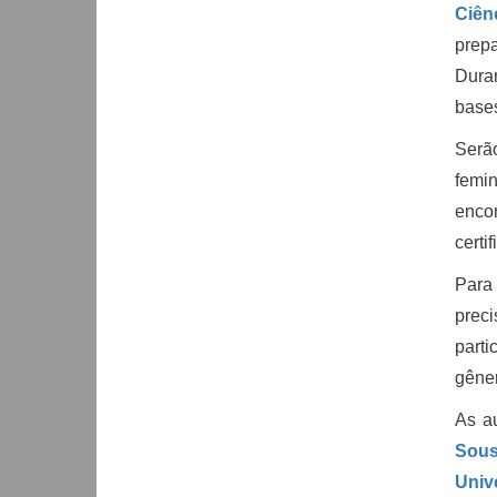
Ciên
prep
Duran
bases
Serã
femin
enco
certi
Para 
preci
parti
gêner
As a
Sou
Univ