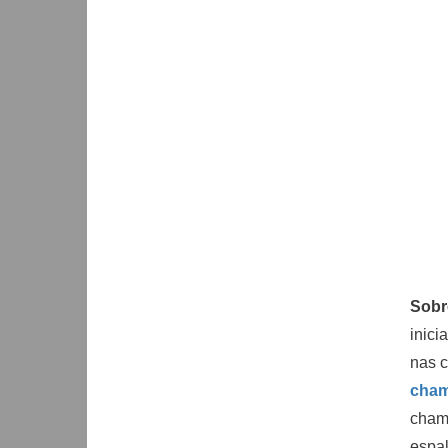
Sob
inici
nas c
cham
chama
espal