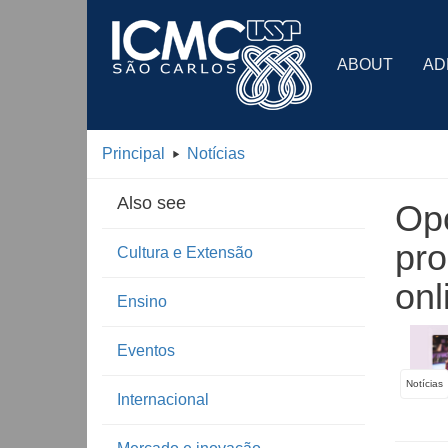
ABOUT
AD
Principal
Notícias
Also see
Opo
pro
Cultura e Extensão
onl
Ensino
Eventos
Notícias
Internacional