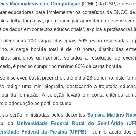
cias Matemáticas e de Computação
(ICMC) da USP, em São Ca
arar educadores para implementar os conteúdos da BNCC d
te a trilha formativa, quem participar aprenderá a desenvolver 
 de dados em contextos educacionais”, explica a professora Li
o oferecidas 100 vagas, das quais 50% estão reservadas a 
ino. A carga horária total é de 40 horas, distribuídas ent
ntros síncronos quinzenais, voltados à resolução de exerc
ficado, é preciso cumprir no mínimo 80% da carga horária.
se inscrever, basta preencher, até o dia 23 de junho, este form
so redigir uma mini-biografia, destacando a trajetória educa
cipar da formação. A seleção levará em conta critérios como
o e adequação ao perfil do curso.
ulas serão ministradas pelos docentes
Samara Martins Nas
sa
, da
Universidade Federal Rural do Semi-Árido (U
ersidade Federal da Paraíba (UFPB)
, com o apoio dos g