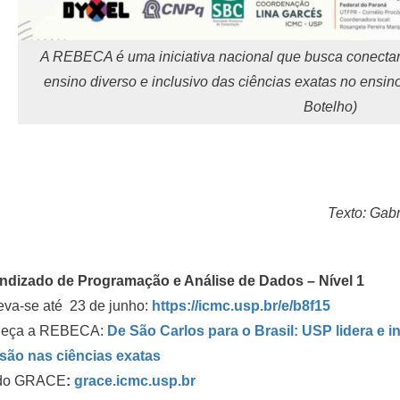
A REBECA é uma iniciativa nacional que busca conectar 
ensino diverso e inclusivo das ciências exatas no ensin
Botelho)
Texto: Gabr
ndizado de Programação e Análise de Dados – Nível 1
eva-se até 23 de junho:
https://icmc.usp.br/e/b8f15
eça a REBECA:
De São Carlos para o Brasil: USP lidera e i
usão nas ciências exatas
 do GRACE
:
grace.icmc.usp.br