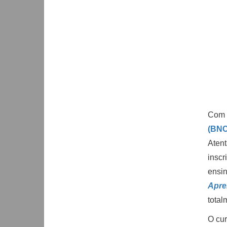
Com 
(BN
Atent
inscr
ensi
Apre
total
O cu