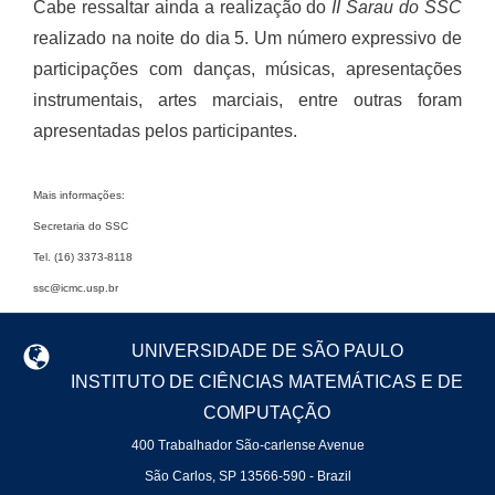
Cabe ressaltar ainda a realização do
II Sarau do SSC
realizado na noite do dia 5. Um número expressivo de
participações com danças, músicas, apresentações
instrumentais, artes marciais, entre outras foram
apresentadas pelos participantes.
Mais informações:
Secretaria do SSC
Tel. (16) 3373-8118
ssc@icmc.usp.br
UNIVERSIDADE DE SÃO PAULO
INSTITUTO DE CIÊNCIAS MATEMÁTICAS E DE
COMPUTAÇÃO
400 Trabalhador São-carlense Avenue
São Carlos, SP 13566-590 - Brazil