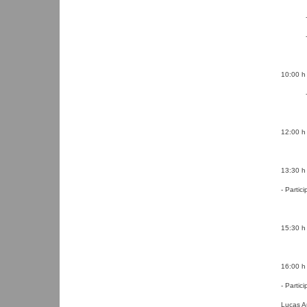
- Prof.
- Prof.
10:00 h 
- Prof
12:00 h 
13:30 h
- Parti
15:30 h
16:00 h
- Partic
Lucas A