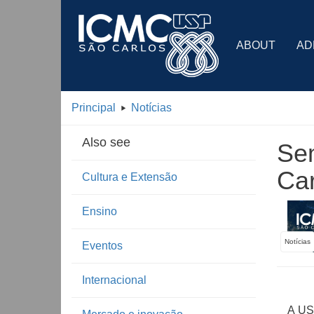
ABOUT
AD
Principal
Notícias
Also see
Sem
Car
Cultura e Extensão
Ensino
Notícias
Eventos
Internacional
A USP