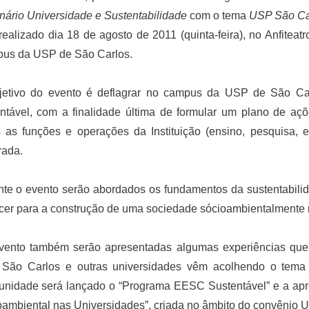
ário Universidade e Sustentabilidade
com o tema
USP São Car
realizado dia 18 de agosto de 2011 (quinta-feira), no Anfitea
us da USP de São Carlos.
jetivo do evento é deflagrar no campus da USP de São Car
entável, com a finalidade última de formular um plano de aç
s as funções e operações da Instituição (ensino, pesquisa, 
rada.
te o evento serão abordados os fundamentos da sustentabilid
cer para a construção de uma sociedade sócioambientalmente 
vento também serão apresentadas algumas experiências que
São Carlos e outras universidades vêm acolhendo o tema d
unidade será lançado o “Programa EESC Sustentável” e a apr
oambiental nas Universidades”, criada no âmbito do convênio