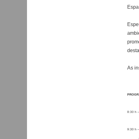
Espa
Espe
ambi
prom
desta
As in
PROGR
8:30 h –
9:30 h 
- Prof.