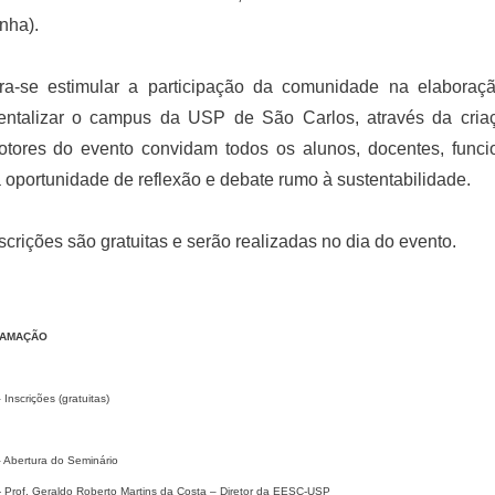
nha).
ra-se estimular a participação da comunidade na elaboraç
entalizar o campus da USP de São Carlos, através da criaç
otores do evento convidam todos os alunos, docentes, funcio
 oportunidade de reflexão e debate rumo à sustentabilidade.
scrições são gratuitas e serão realizadas no dia do evento.
AMAÇÃO
 Inscrições (gratuitas)
– Abertura do Seminário
 Geraldo Roberto Martins da Costa – Diretor da EESC-USP