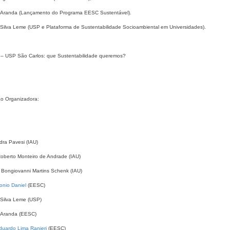
Aranda (Lançamento do Programa EESC Sustentável).
a Silva Leme (USP e Plataforma de Sustentabilidade Socioambiental em Universidades).
 – USP São Carlos: que Sustentabilidade queremos?
o Organizadora:
dra Pavesi (IAU)
Roberto Monteiro de Andrade (IAU)
 Bongiovanni Martins Schenk (IAU)
onio Daniel
(EESC)
 Silva Leme (USP)
Aranda (EESC)
duardo Lima Ranieri
(EESC)