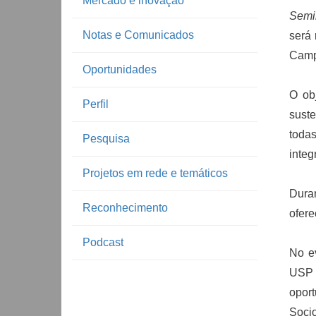
Mercado e inovação
Semin
Notas e Comunicados
será 
Camp
Oportunidades
O ob
Perfil
sust
toda
Pesquisa
integ
Projetos em rede e temáticos
Duran
Reconhecimento
ofere
Podcast
No e
USP 
oport
Soci