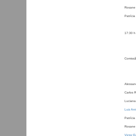
Rosane 
Patríci
17:30 h
Comissã
Alessan
Carlos 
Luciana
Luiz Ant
Patrícia
Rosane 
Victor E