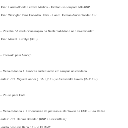
 Carlos Alberto Ferreira Martins – Diretor Pro-Tempore IAU-USP
 Welington Braz Carvalho Delitti – Coord. Gestão Ambiental da USP
– Palestra: “A institucionalização da Sustentabilidade na Universidade”
. Marcel Burzstyn (UnB)
– Intervalo para Almoço
 – Mesa-redonda 1: Práticas sustentáveis em campus universitário
cipantes: Prof. Miguel Cooper (ESALQ/USP) e Alessandra Pavesi (IAU/USP)
 – Pausa para Café
 – Mesa-redonda 2: Experiências de práticas sustentáveis da USP – São Carlos
ipantes: Prof. Dennis Brandão (USP e Recicl@tesc);
ugusto dos Reis Beco (USP e GEISA);