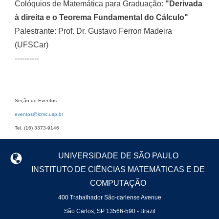
Colóquios de Matemática para Graduação:
"Derivada
à direita e o Teorema Fundamental do Cálculo"
Palestrante: Prof. Dr. Gustavo Ferron Madeira
(UFSCar)
----------
Seção de Eventos
eventos@icmc.usp.br
Tel. (16) 3373-9146
UNIVERSIDADE DE SÃO PAULO
INSTITUTO DE CIÊNCIAS MATEMÁTICAS E DE
COMPUTAÇÃO
400 Trabalhador São-carlense Avenue
São Carlos, SP 13566-590 - Brazil