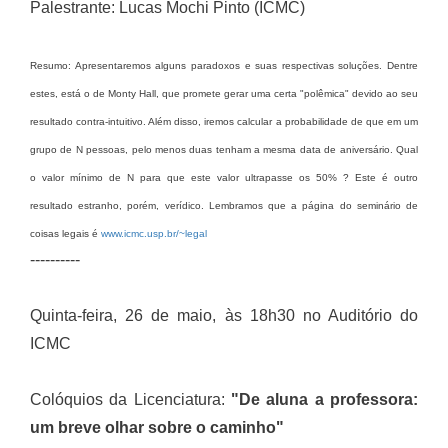
Palestrante: Lucas Mochi Pinto (ICMC)
Resumo: Apresentaremos alguns paradoxos e suas respectivas soluções. Dentre
estes, está o de Monty Hall, que promete gerar uma certa "polêmica" devido ao seu
resultado contra-intuitivo. Além disso, iremos calcular a probabilidade de que em um
grupo de N pessoas, pelo menos duas tenham a mesma data de aniversário. Qual
o valor mínimo de N para que este valor ultrapasse os 50% ? Este é outro
resultado estranho, porém, verídico. Lembramos que a página do seminário de
coisas legais é
www.icmc.usp.br/~legal
----------
Quinta-feira, 26 de maio, às 18h30 no Auditório do
ICMC
Colóquios da Licenciatura:
"De aluna a professora:
um breve olhar sobre o caminho"