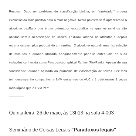
Resumo: Dado um problema de classificação binária, um "rankeador" ordena
exemplos do mais positivo para o mais negativo. Nesta palestra será apresentado o
algoritmo LexRank que é um ordenador lexicográfico na qual os rankings são
obtidos sem a necessidade de scores. LexRank ordena os atributos e depois
ordena os exemplos produzindo um ranking. O algoritmo naturalmente faz seleção
de atributos e quando utilizado adequadamente pode-se obter uma de suas
variações conhecida como Fast Lexicographical Ranker (FlexRank).
Apesar de sua
simplicidade, quando aplicado ao problema de classificação de textos, LexRank
tem desempenho comparável a SVM em termos de AUC e é pelo menos 3 vezes
mais rápido que o SVM Perf.
----------
Quinta-feira, 26 de maio, às 13h13 na sala 4-003
Seminário de Coisas Legais
“Paradoxos legais"