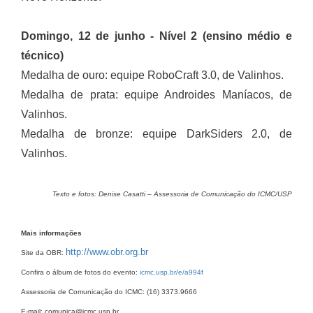
Domingo, 12 de junho - Nível 2 (ensino médio e
técnico)
Medalha de ouro: equipe RoboCraft 3.0, de Valinhos.
Medalha de prata: equipe Androides Maníacos, de
Valinhos.
Medalha de bronze: equipe DarkSiders 2.0, de
Valinhos.
Texto e fotos: Denise Casatti – Assessoria de Comunicação do ICMC/USP
Mais informações
http://www.obr.org.br
Site da OBR:
Confira o álbum de fotos do evento:
icmc.usp.br/e/a994f
Assessoria de Comunicação do ICMC: (16) 3373.9666
E-mail: comunica@icmc.usp.br