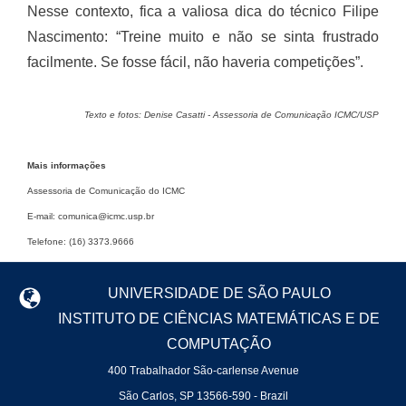
Nesse contexto, fica a valiosa dica do técnico Filipe
Nascimento: “Treine muito e não se sinta frustrado
facilmente. Se fosse fácil, não haveria competições”.
Texto e fotos: Denise Casatti - Assessoria de Comunicação ICMC/USP
Mais informações
Assessoria de Comunicação do ICMC
E-mail: comunica@icmc.usp.br
Telefone: (16) 3373.9666
UNIVERSIDADE DE SÃO PAULO
INSTITUTO DE CIÊNCIAS MATEMÁTICAS E DE
COMPUTAÇÃO
400 Trabalhador São-carlense Avenue
São Carlos, SP 13566-590 - Brazil