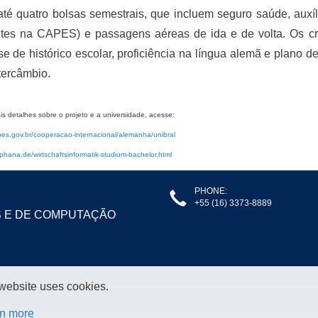
té quatro bolsas semestrais, que incluem seguro saúde, auxíl
tes na CAPES) e passagens aéreas de ida e de volta. Os crit
se de histórico escolar, proficiência na língua alemã e plano 
tercâmbio.
s detalhes sobre o projeto e a universidade, acesse:
es.gov.br/cooperacao-internacional/alemanha/unibral
hana.de/wirtschaftsinformatik-studium-bachelor.html
PHONE:
+55 (16) 3373-8889
S E DE COMPUTAÇÃO
 website uses cookies.
n more