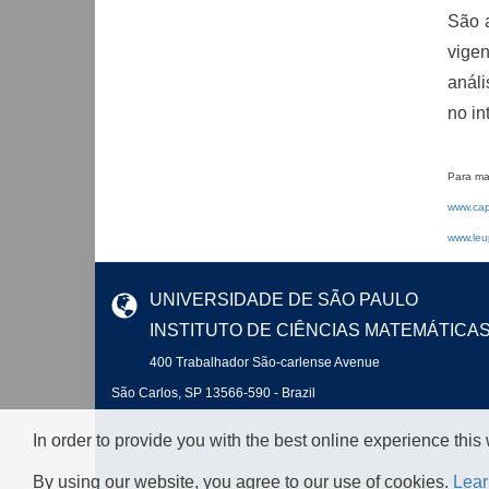
São a
vigen
análi
no in
Para mai
www.cap
www.leup
UNIVERSIDADE DE SÃO PAULO
INSTITUTO DE CIÊNCIAS MATEMÁTICA
400 Trabalhador São-carlense Avenue
São Carlos, SP 13566-590 - Brazil
In order to provide you with the best online experience this
By using our website, you agree to our use of cookies.
Lear