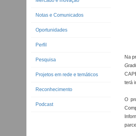
Mercado e inovação
Notas e Comunicados
Oportunidades
Perfil
Na pr
Pesquisa
Grad
CAPES
Projetos em rede e temáticos
terá 
Reconhecimento
O pr
Podcast
Comp
Info
parce