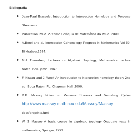
Bibliografia
Jean-Paul Brasselet Introduction to Intersection Homology and Perverse
Sheaves -
Publication IMPA, 27esimo Colóquio de Matemática do IMPA, 2009.
A.Borel and al. Intersection Cohomology, Progress in Mathematics Vol 50,
Birkhaüser,1984.
M.J. Greenberg Lectures on Algebraic Topology, Mathematics Lecture
Notes, Ben- jamin, 1967.
F. Kirwan and J. Woolf An introduction to intersection homology theory 2nd
ed. Boca Raton, FL: Chapman Hall. 2006.
D.B. Massey Notes on Perverse Sheaves and Vanishing Cycles
http://www.massey.math.neu.edu/Massey/Massey
docs/preprints.html
W. S Massey A basic course in algebraic topology Graduate texts in
mathematics, Springer, 1993.