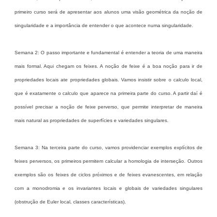
primeiro curso será de apresentar aos alunos uma visão geométrica da noção de
singularidade e a importância de entender o que acontece numa singularidade.
Semana 2: O passo importante e fundamental é entender a teoria de uma maneira
mais formal. Aqui chegam os feixes. A noção de feixe é a boa noção para ir de
propriedades locais ate propriedades globais. Vamos insistir sobre o calculo local,
que é exatamente o calculo que aparece na primeira parte do curso. A partir daí é
possível precisar a noção de feixe perverso, que permite interpretar de maneira
mais natural as propriedades de superfícies e variedades singulares.
Semana 3: Na terceira parte do curso, vamos providenciar exemplos explícitos de
feixes perversos, os primeiros permitem calcular a homologia de interseção. Outros
exemplos são os feixes de ciclos próximos e de feixes evanescentes, em relação
com a monodromia e os invariantes locais e globais de variedades singulares
(obstrução de Euler local, classes características).