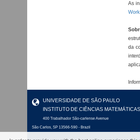
As in
Works
Sobr
estru
da c
inter
aplic
Info
UNIVERSIDADE DE SÃO PAULO
INSTITUTO DE CIÊNCIAS MATEMÁTICA
400 Trabalhador São-carlense Avenue
São Carlos, SP 13566-590 - Brazil