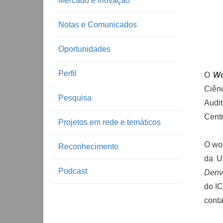
Mercado e inovação
Notas e Comunicados
Oportunidades
Perfil
O
Wo
Ciên
Pesquisa
Audit
Centr
Projetos em rede e temáticos
O wor
Reconhecimento
da U
Podcast
Denv
do I
conta