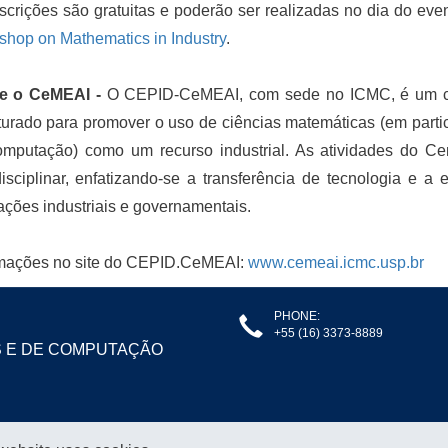
scrições são gratuitas e poderão ser realizadas no dia do ev
hop on Mathematics in Industry
.
e o CeMEAI -
O CEPID-CeMEAI, com sede no ICMC, é um ce
turado para promover o uso de ciências matemáticas (em particu
omputação) como um recurso industrial. As atividades do Ce
disciplinar, enfatizando-se a transferência de tecnologia e
ações industriais e governamentais.
rmações no site do CEPID.CeMEAI:
www.cemeai.icmc.usp.br
PHONE:
+55 (16) 3373-8889
S E DE COMPUTAÇÃO