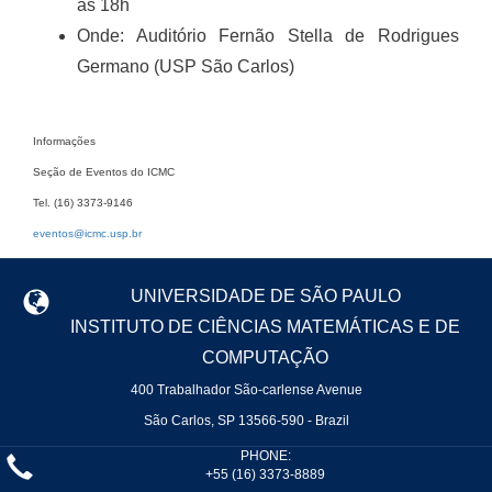
às 18h
Onde: Auditório Fernão Stella de Rodrigues
Germano (USP São Carlos)
Informações
Seção de Eventos do ICMC
Tel. (16) 3373-9146
eventos@icmc.usp.br
UNIVERSIDADE DE SÃO PAULO
INSTITUTO DE CIÊNCIAS MATEMÁTICAS E DE
COMPUTAÇÃO
400 Trabalhador São-carlense Avenue
São Carlos, SP 13566-590 - Brazil
PHONE:
+55 (16) 3373-8889