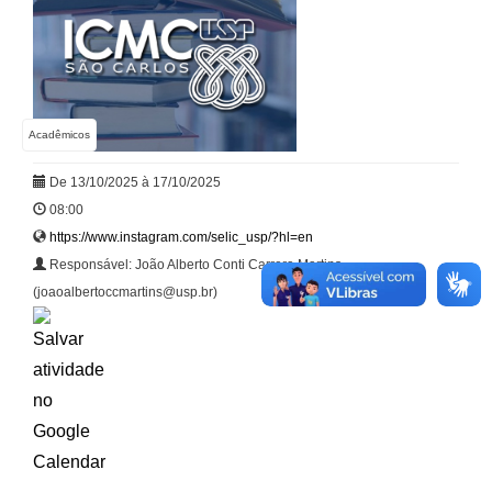
Acadêmicos
De 13/10/2025 à 17/10/2025
08:00
https://www.instagram.com/selic_usp/?hl=en
Responsável: João Alberto Conti Carrera Martins
(joaoalbertoccmartins@usp.br)